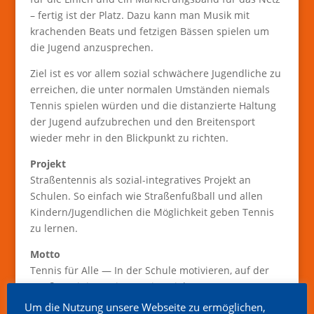
– fertig ist der Platz. Dazu kann man Musik mit
krachenden Beats und fetzigen Bässen spielen um
die Jugend anzusprechen.
Ziel ist es vor allem sozial schwächere Jugendliche zu
erreichen, die unter normalen Umständen niemals
Tennis spielen würden und die distanzierte Haltung
der Jugend aufzubrechen und den Breitensport
wieder mehr in den Blickpunkt zu richten.
Projekt
Straßentennis als sozial-integratives Projekt an
Schulen. So einfach wie Straßenfußball und allen
Kindern/Jugendlichen die Möglichkeit geben Tennis
zu lernen.
Motto
Tennis für Alle — In der Schule motivieren, auf der
Straße trainieren, im Verein spielen.
Vielleicht haben ja auch Bekannte und Freunde
Um die Nutzung unsere Webseite zu ermöglichen,